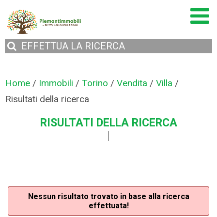
EFFETTUA
LA RICERCA
Home
/
Immobili
/
Torino
/
Vendita
/
Villa
/
Risultati della ricerca
RISULTATI DELLA RICERCA
Nessun risultato trovato in base alla ricerca
effettuata!