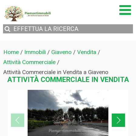
EFFETTUA
LA RICERCA
Home
/
Immobili
/
Giaveno
/
Vendita
/
Attività Commerciale
/
Attività Commerciale in Vendita a Giaveno
ATTIVITÀ COMMERCIALE IN VENDITA