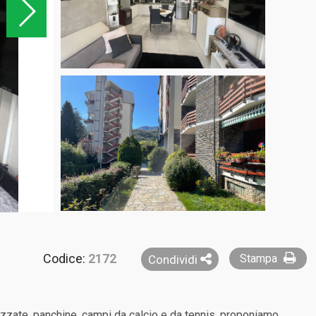
Codice:
2172
Stampa
Condividi
ezzate, panchine, campi da calcio e da tennis, proponiamo