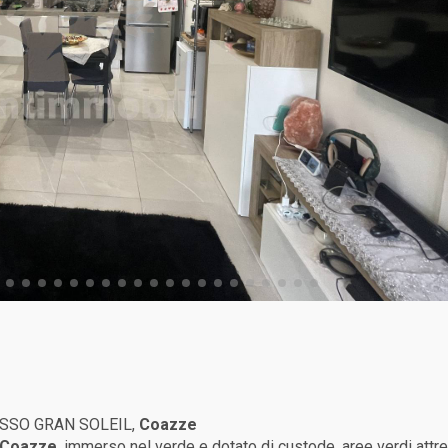
SSO GRAN SOLEIL,
Coazze
Coazze
, immerso nel verde e dotato di custode, aree verdi attr