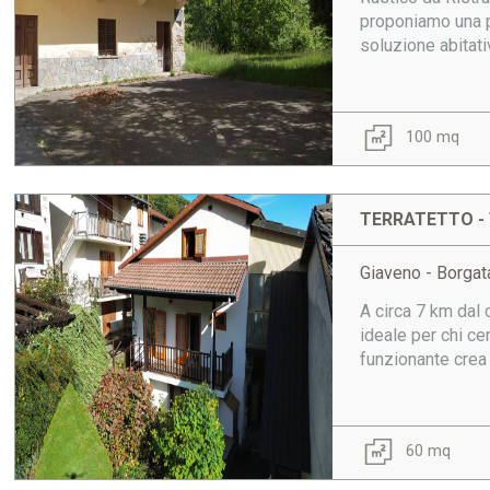
proponiamo una po
soluzione abitati
100 mq
TERRATETTO - 
Giaveno - Borga
A circa 7 km dal c
ideale per chi ce
funzionante crea 
60 mq