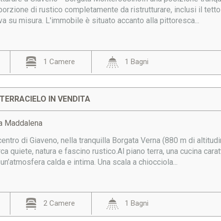
rzione di rustico completamente da ristrutturare, inclusi il tetto 
va su misura. L'immobile è situato accanto alla pittoresca...
1 Camere
1 Bagni
TERRACIELO IN VENDITA
ta Maddalena
entro di Giaveno, nella tranquilla Borgata Verna (880 m di altitudin
rca quiete, natura e fascino rustico.Al piano terra, una cucina cara
un’atmosfera calda e intima. Una scala a chiocciola...
2 Camere
1 Bagni