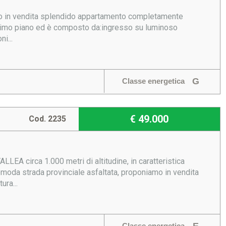
iamo in vendita splendido appartamento completamente
d ultimo piano ed è composto da:ingresso su luminoso
i...
G
Classe energetica
€ 49.000
Cod. 2235
rca 1.000 metri di altitudine, in caratteristica
comoda strada provinciale asfaltata, proponiamo in vendita
ura...
Classe energetica