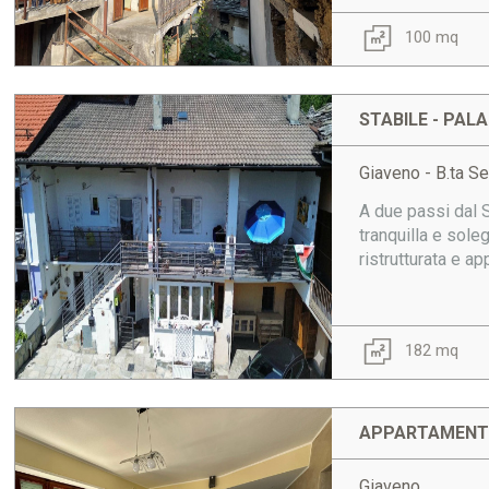
100 mq
STABILE - PAL
Giaveno - B.ta S
A due passi dal 
tranquilla e sol
ristrutturata e ap
182 mq
APPARTAMENTO
Giaveno