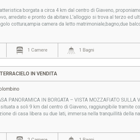
caratteristica borgata a circa 4 km dal centro di Giaveno, propon
uovo, arredato e pronto da abitare.L'alloggio si trova al terzo e
golo cottura;ampia camera da letto matrimoniale;bagno;due balcon
1 Camere
1 Bagni
TERRACIELO IN VENDITA
Colombino
A PANORAMICA IN BORGATA – VISTA MOZZAFIATO SULLA VALLEA ci
ituata a soli 9 km dal centro di Giaveno, raggiungibile tramite 
one di casa libera su due lati, immersa nella tranquillità della nat
2 Camere
1 Bagni