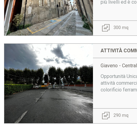
più livelli ed è 
300 mq
ATTIVITÀ COMM
Giaveno - Centra
Opportunità Unic
attività commerci
colorificio ferra
290 mq