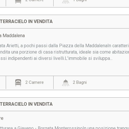
TERRACIELO IN VENDITA
ta Maddalena
 Arietti, a pochi passi dalla Piazza della MaddalenaIn caratteris
dita una porzione di casa ristrutturata, ideale sia come abitazio
si indipendenti ai diversi livelli.L'immobile si sviluppa...
2 Camere
2 Bagni
TERRACIELO IN VENDITA
re
tturare a Giaveno - Borgata MonterossinoIn una posizione tranquil