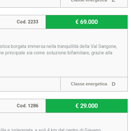
E
€ 69.000
Cod. 2233
tica borgata immersa nella tranquillità della Val Sangone,
ne principale sia come soluzione bifamiliare, grazie alla
D
Classe energetica
€ 29.000
Cod. 1286
la e soleggiata, a soli 4 km dal centro di Giaveno,