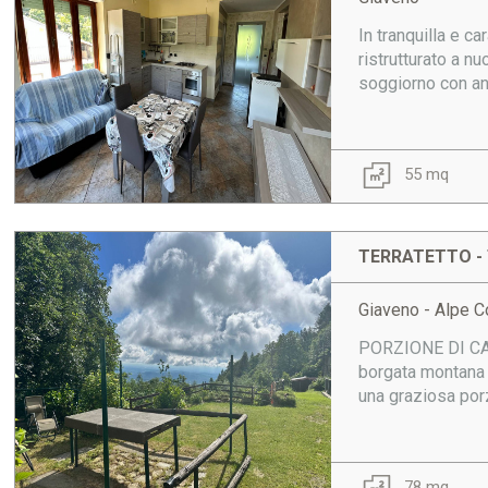
In tranquilla e 
ristrutturato a n
soggiorno con an
55 mq
TERRATETTO - 
Giaveno - Alpe 
PORZIONE DI CAS
borgata montana s
una graziosa porzi
78 mq