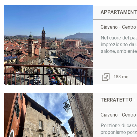
APPARTAMENTO
Giaveno - Centro
Nel cuore del pa
impreziosito da 
salone, ambiente 
188 mq
TERRATETTO - 
Giaveno - Centro
Porzione di casa 
proponiamo porzi