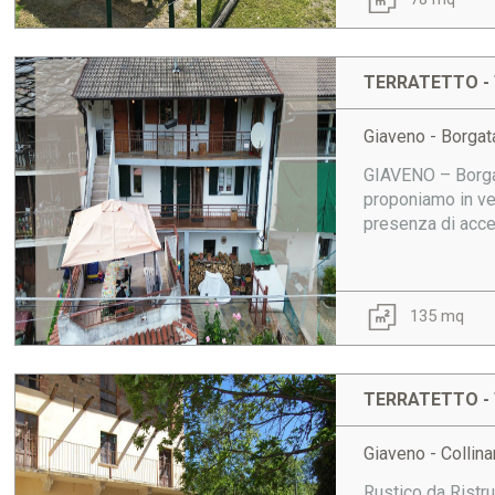
TERRATETTO - 
Giaveno - Borga
GIAVENO – Borgata
proponiamo in ven
presenza di acces
135 mq
TERRATETTO - 
Giaveno - Collina
Rustico da Ristru