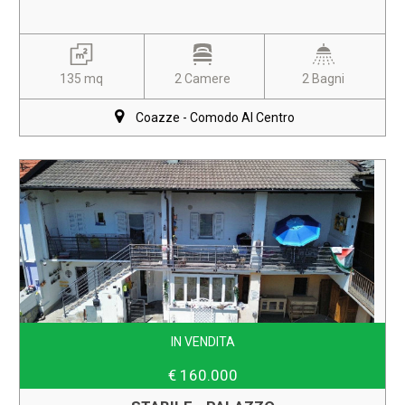
135 mq
2 Camere
2 Bagni
Coazze - Comodo Al Centro
IN VENDITA
€ 160.000