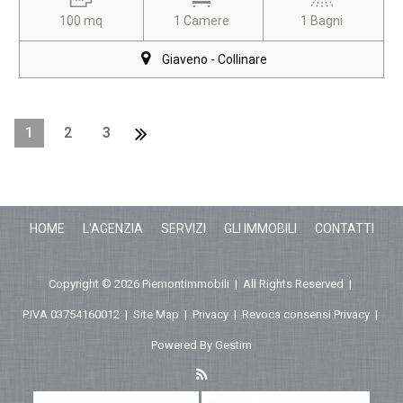
100 mq
1 Camere
1 Bagni
Giaveno - Collinare
1
2
3
HOME
L'AGENZIA
SERVIZI
GLI IMMOBILI
CONTATTI
Copyright © 2026 Piemontimmobili | All Rights Reserved |
P.IVA 03754160012
|
Site Map
|
Privacy
|
Revoca consensi Privacy
|
Powered By
Gestim