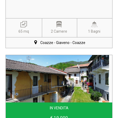
65 mq
2 Camere
1 Bagni
Coazze - Giaveno - Coazze
IN VENDITA
€ 19.000