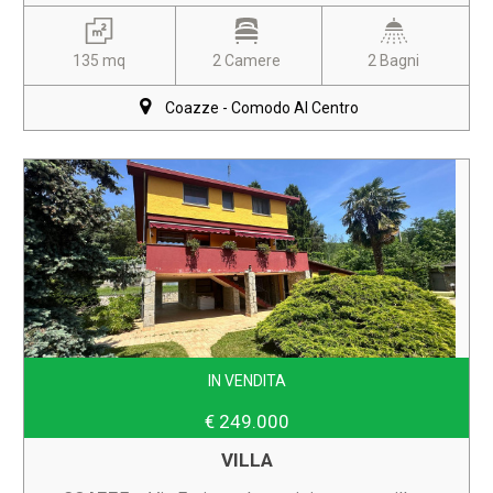
135 mq
2 Camere
2 Bagni
Coazze - Comodo Al Centro
IN VENDITA
€ 249.000
VILLA