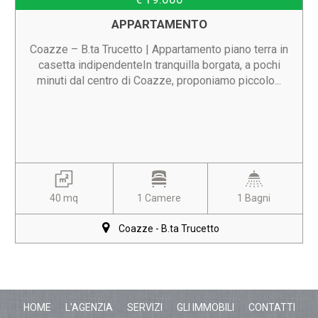
APPARTAMENTO
Coazze – B.ta Trucetto | Appartamento piano terra in
casetta indipendenteIn tranquilla borgata, a pochi
minuti dal centro di Coazze, proponiamo piccolo...
40 mq
1 Camere
1 Bagni
Coazze - B.ta Trucetto
HOME
L'AGENZIA
SERVIZI
GLI IMMOBILI
CONTATTI