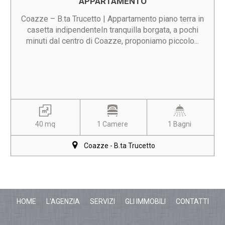
APPARTAMENTO
Coazze – B.ta Trucetto | Appartamento piano terra in
casetta indipendenteIn tranquilla borgata, a pochi
minuti dal centro di Coazze, proponiamo piccolo...
40 mq
1 Camere
1 Bagni
Coazze - B.ta Trucetto
HOME
L'AGENZIA
SERVIZI
GLI IMMOBILI
CONTATTI