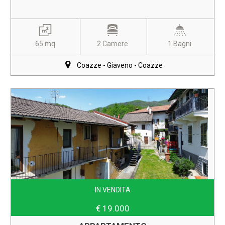
65 mq
2 Camere
1 Bagni
Coazze - Giaveno - Coazze
IN VENDITA
€ 19.000