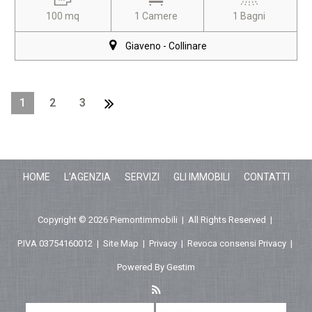
100 mq
1 Camere
1 Bagni
Giaveno - Collinare
1
2
3
HOME
L'AGENZIA
SERVIZI
GLI IMMOBILI
CONTATTI
Copyright © 2026 Piemontimmobili | All Rights Reserved |
P.IVA 03754160012
|
Site Map
|
Privacy
|
Revoca consensi Privacy
|
Powered By
Gestim