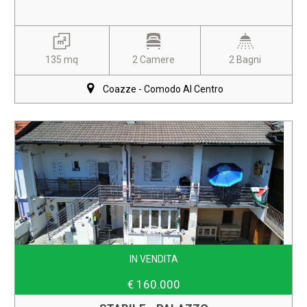
135 mq
2 Camere
2 Bagni
Coazze - Comodo Al Centro
IN VENDITA
€ 160.000